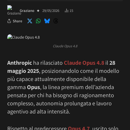
Graziano
29/05/2026
15
Share
Claude Opus 4.8
Anthropic
ha rilasciato
Claude Opus 4.8
il
28
maggio 2025
, posizionandolo come il modello
più capace attualmente disponibile della
gamma
Opus
, la linea premium dell’azienda
pensata per chi ha bisogno di ragionamento
complesso, autonomia prolungata e lavoro
agentivo ad alta intensità.
Rispetto al predecessore
Opus 4.7
, uscito solo