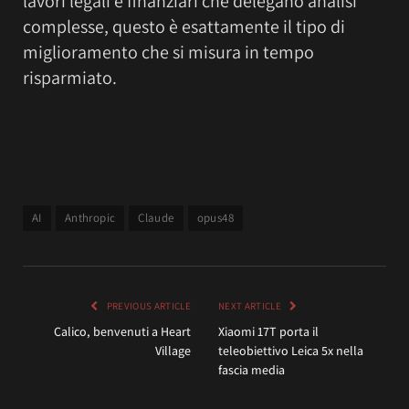
lavori legali e finanziari che delegano analisi
complesse, questo è esattamente il tipo di
miglioramento che si misura in tempo
risparmiato.
AI
Anthropic
Claude
opus48
PREVIOUS ARTICLE
NEXT ARTICLE
Calico, benvenuti a Heart
Xiaomi 17T porta il
Village
teleobiettivo Leica 5x nella
fascia media