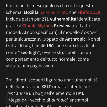
Poi, in pochi mesi, qualcosa ha rotto questo
schema.
Mozilla
ha annunciato
che
Firefox 150
include patch per
271 vulnerabilità
identificate
grazie a
Claude Mythos
Preview
(e ad altri
modelli AI non specificati), il modello
frontier
per la sicurezza sviluppato da
Anthropic
. Non si
tratta di bug banali:
180
sono stati classificati
come
“sec-high”
, ovvero sfruttabili con un
comportamento del tutto normale, come
visitare una pagina web.
Tra i difetti scoperti figurano una vulnerabilità
nell’elaborazione
XSLT
rimasta latente per
vent’anni
e un bug nell’elemento
HTML
<legend>
vecchio di
quindici
, entrambi
rilevati dal modello attraverso un