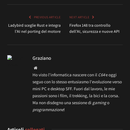
PREVIOUS ARTICLE
NEXT ARTICLE
Ladybird sceglie Rust e integra
Firefox 148 tra controllo
l’AI nel porting del motore
dell’AI, sicurezza e nuove API
Graziano
Website
Ho visto l'informatica nascere con il
C64
e oggi
seguo con lo stesso entusiasmo l'evoluzione verso
mini PC e desktop SFF. Fuori dal lavoro, le mie
passioni sono i film, il trekking, la bici e la corsa.
Ma non disdegno una sessione di
gaming
o
programmazione
!
Articoli
collegati