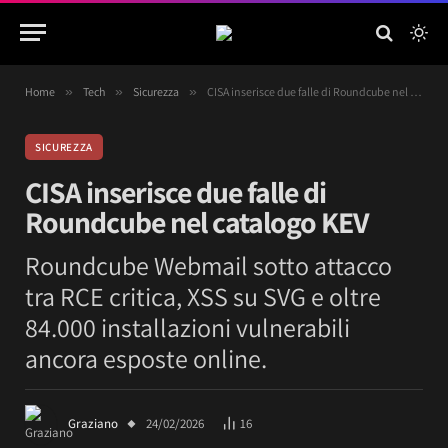
Home
»
Tech
»
Sicurezza
»
CISA inserisce due falle di Roundcube nel catalogo KEV
SICUREZZA
CISA inserisce due falle di
Roundcube nel catalogo KEV
Roundcube Webmail sotto attacco
tra RCE critica, XSS su SVG e oltre
84.000 installazioni vulnerabili
ancora esposte online.
Graziano
24/02/2026
16