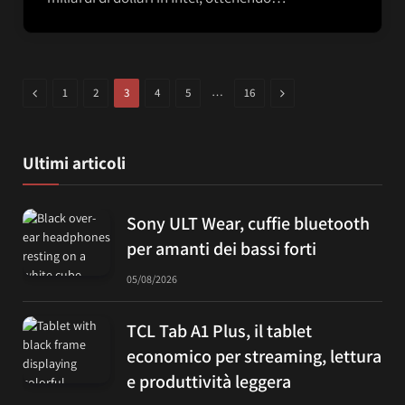
Previous
…
Next
1
2
3
4
5
16
Ultimi articoli
Sony ULT Wear, cuffie bluetooth
per amanti dei bassi forti
05/08/2026
TCL Tab A1 Plus, il tablet
economico per streaming, lettura
e produttività leggera