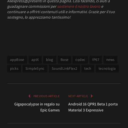
Aliexpress
🧺
presenti in questa pagina. Così facendo, ci aiuti a
guadagnare commissioni per
sostenere il nostro lavoro
e
continuare a offrirti contenuti utili e informativi.
Grazie per il tuo
sostegno, lo apprezziamo tantissimo!
appBose
aptX
blog
Bose
codec
IP67
news
picks
SimpleSync
SoundLinkFlex2
tech
tecnologia
PREVIOUS ARTICLE
NEXT ARTICLE
Gigapocalypse in regalo su
Android 16 QPR1 Beta 1 porta
Epic Games
Material 3 Expressive