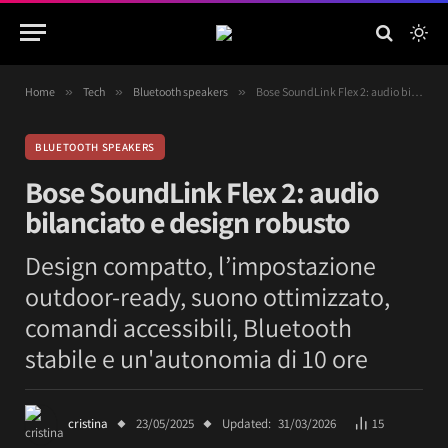
Home
»
Tech
»
Bluetooth speakers
»
Bose SoundLink Flex 2: audio bilanciato e design robusto
BLUETOOTH SPEAKERS
Bose SoundLink Flex 2: audio
bilanciato e design robusto
Design compatto, l’impostazione
outdoor-ready, suono ottimizzato,
comandi accessibili, Bluetooth
stabile e un'autonomia di 10 ore
cristina
23/05/2025
Updated:
31/03/2026
15