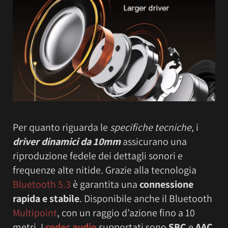
Per quanto riguarda le
specifiche tecniche
, i
driver dinamici da 10mm
assicurano una
riproduzione fedele dei dettagli sonori e
frequenze alte nitide. Grazie alla tecnologia
Bluetooth 5.3
è garantita una
connessione
rapida e stabile
. Disponibile anche il Bluetooth
Multipoint
, con un raggio d’azione fino a 10
metri. I
codec audio
supportati sono
SBC
e
AAC
,