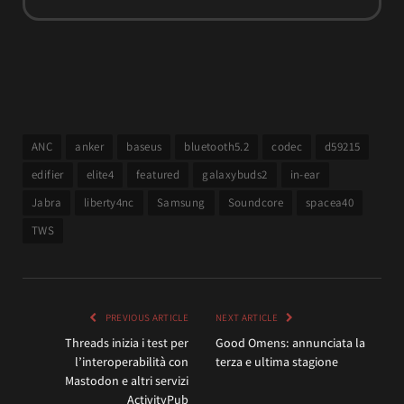
ANC
anker
baseus
bluetooth5.2
codec
d59215
edifier
elite4
featured
galaxybuds2
in-ear
Jabra
liberty4nc
Samsung
Soundcore
spacea40
TWS
PREVIOUS ARTICLE
NEXT ARTICLE
Threads inizia i test per
Good Omens: annunciata la
l’interoperabilità con
terza e ultima stagione
Mastodon e altri servizi
ActivityPub