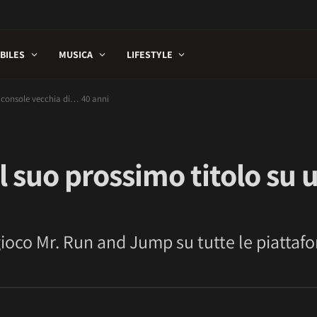
BILES
MUSICA
LIFESTYLE
na console vecchia di… 40 anni
 il suo prossimo titolo su
 gioco Mr. Run and Jump su tutte le piattaf