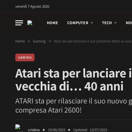
venerdì 7 Agosto 2026
HOME
COMPUTER
TECH
MO
Home
»
Gaming
»
Atari sta per lanciare il suo prossimo titolo su u
GAMING
Atari sta per lanciare
vecchia di… 40 anni
ATARI sta per rilasciare il suo nuovo
compresa Atari 2600!
cristina
19/06/2023
Updated:
13/07/2023