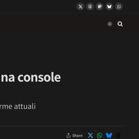
X
Threads
Mastodon
Bluesky
WhatsApp
(Twitter)
 una console
orme attuali
Share