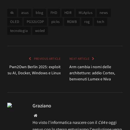
4k
asus
blog
FHD
HDR
MLAplus
news
OLED
PG32UCDP
picks
RGWB
rog
tech
tecnologia
woled
PREVIOUS ARTICLE
NEXT ARTICLE
Pwn2Own Berlin 2025: exploit
Arm cambia i nomi delle
su AI, Docker, Windows e Linux
architetture: addio Cortex,
benvenuti Lumex e Niva
Graziano
Website
Ho visto l'informatica nascere con il
C64
e oggi
seguo con lo stesso entusiasmo l'evoluzione verso