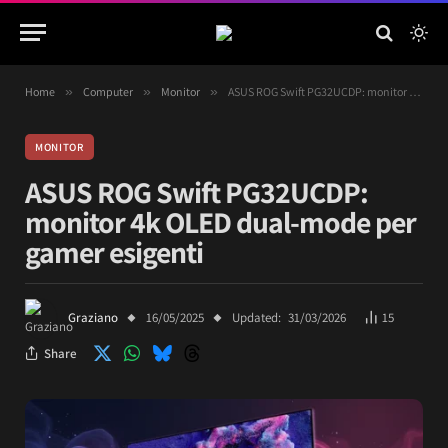
Home
»
Computer
»
Monitor
»
ASUS ROG Swift PG32UCDP: monitor 4k OLED dual-mode per gamer esigenti
MONITOR
ASUS ROG Swift PG32UCDP:
monitor 4k OLED dual-mode per
gamer esigenti
Graziano
16/05/2025
Updated:
31/03/2026
15
Share