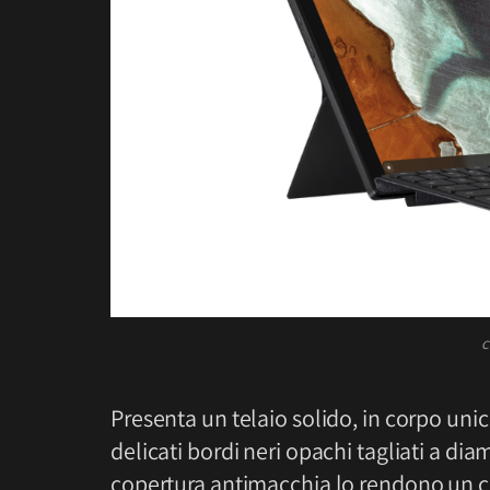
c
Presenta un telaio solido, in corpo unic
delicati bordi neri opachi tagliati a dia
copertura antimacchia lo rendono un c