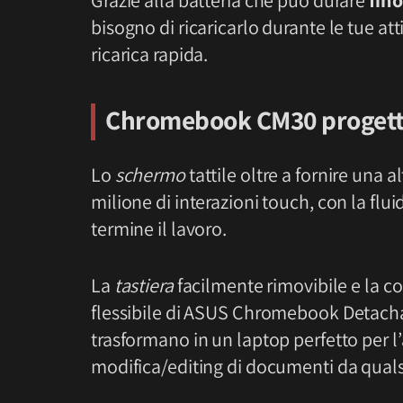
Grazie alla batteria che può durare
fino
bisogno di ricaricarlo durante le tue at
ricarica rapida.
Chromebook CM30 progettat
Lo
schermo
tattile oltre a fornire una a
milione di interazioni touch, con la fluid
termine il lavoro.
La
tastiera
facilmente rimovibile e la 
flessibile di ASUS Chromebook Detachab
trasformano in un laptop perfetto per 
modifica/editing di documenti da quals