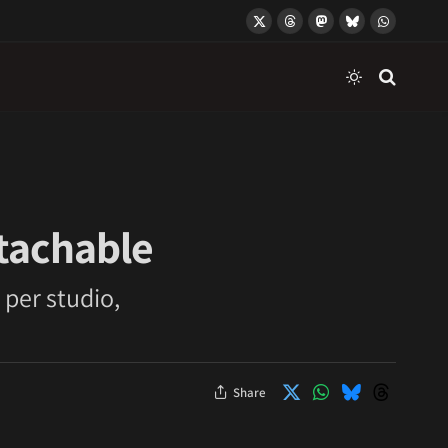
X
Threads
Mastodon
Bluesky
WhatsApp
(Twitter)
tachable
 per studio,
Share