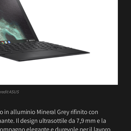
redit ASUS
o in alluminio Mineral Grey rifinito con
mante. Il design ultrasottile da 7,9 mm e la
ompagno elegante e durevole per il lavoro.