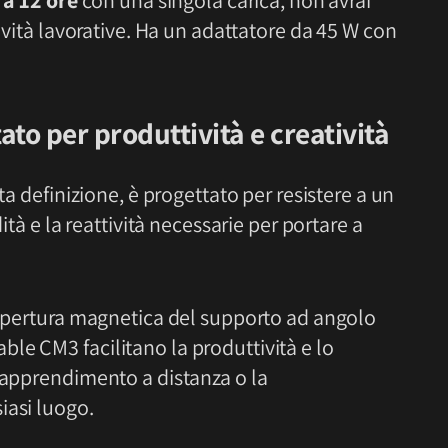
 a 12 ore
con una singola carica, non avrai
tività lavorative. Ha un adattatore da 45 W con
o per produttività e creatività
lta definizione, è progettato per resistere a un
ità e la reattività necessarie per portare a
copertura magnetica del supporto ad angolo
le CM3 facilitano la produttività e lo
l’apprendimento a distanza o la
iasi luogo.