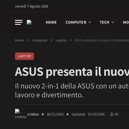
venerdì 7 Agosto 2026
HOME
COMPUTER
TECH
MO
Home
»
Computer
»
Laptop
»
ASUS presenta il nuovo Chromebo
LAPTOP
ASUS presenta il nu
Il nuovo 2-in-1 della ASUS con un au
lavoro e divertimento.
cristina
06/11/2023
Updated:
31/03/2026
45