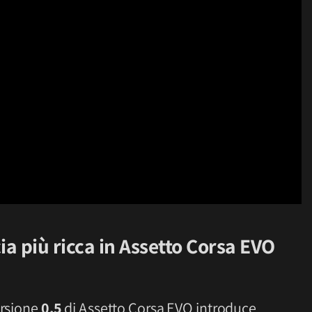
cia più ricca in Assetto Corsa EVO
ersione
0.5
di Assetto Corsa EVO introduce