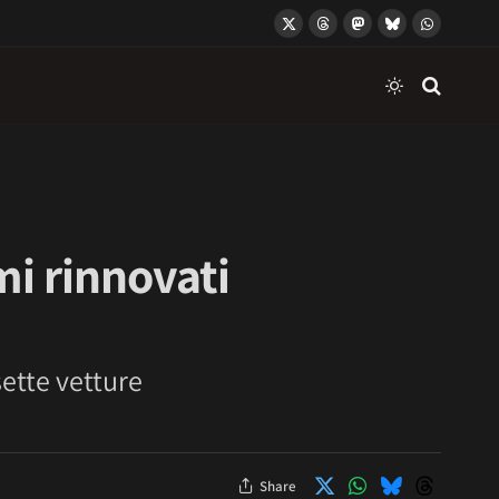
X
Threads
Mastodon
Bluesky
WhatsApp
(Twitter)
mi rinnovati
sette vetture
Share