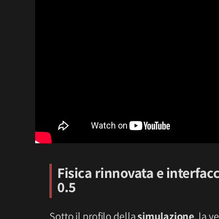
Fisica rinnovata e interfac
0.5
Sotto il profilo della
simulazione
, la v