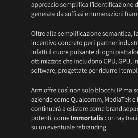
approccio semplifica l’identificazione d
generate da suffissi e numerazioni fra
Oltre alla semplificazione semantica, l
incentivo concreto per i partner industri
infatti il cuore pulsante di ogni piattafo
ottimizzate che includono CPU, GPU, in
software, progettate per ridurre i tempi
Arm offre così non solo blocchi IP ma sol
aziende come Qualcomm, MediaTek e Nv
continuerà a esistere come brand separa
potenti, come
Immortalis
con ray trac
su un eventuale rebranding.