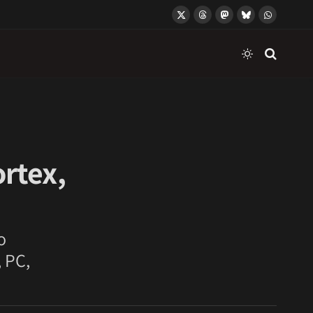
X
Threads
Mastodon
Bluesky
WhatsApp
(Twitter)
ortex,
o
, PC,