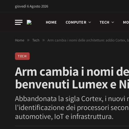
giovedì 6 Agosto 2026
HOME
COMPUTER
TECH
MO
Home
»
Tech
»
Arm cambia i nomi delle architetture: addio Cortex,
TECH
Arm cambia i nomi del
benvenuti Lumex e N
Abbandonata la sigla Cortex, i nuov
l'identificazione dei processori seco
automotive, IoT e infrastruttura.