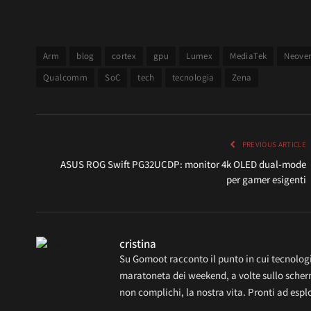
Arm
blog
cortex
gpu
Lumex
MediaTek
Neover
Qualcomm
SoC
tech
tecnologia
Zena
PREVIOUS ARTICLE
ASUS ROG Swift PG32UCDP: monitor 4k OLED dual-mode
per gamer esigenti
cristina
Su Gomoot racconto il punto in cui tecnologia
maratoneta dei weekend, a volte sullo scherm
non complichi, la nostra vita. Pronti ad esp