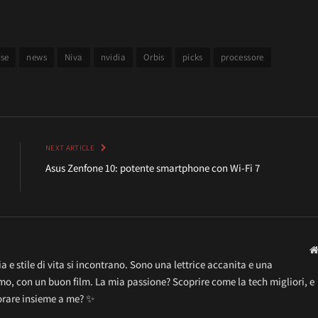
se
news
Niva
nvidia
Orbis
picks
processore
NEXT ARTICLE
Asus Zenfone 10: potente smartphone con Wi-Fi 7
 e stile di vita si incontrano. Sono una lettrice accanita e una
o, con un buon film. La mia passione? Scoprire come la tech migliori, e
lorare insieme a me? ✨