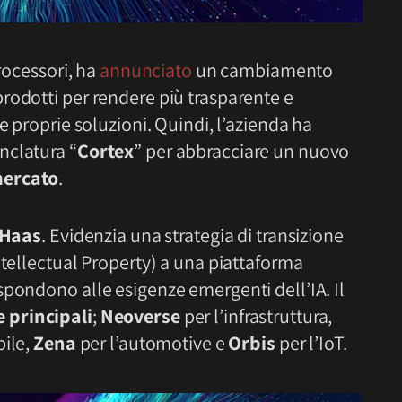
processori, ha
annunciato
un cambiamento
rodotti per rendere più trasparente e
e proprie soluzioni. Quindi, l’azienda ha
nclatura “
Cortex
” per abbracciare un nuovo
mercato
.
 Haas
. Evidenzia una strategia di transizione
ntellectual Property) a una piattaforma
spondono alle esigenze emergenti dell’IA. Il
 principali
;
Neoverse
per l’infrastruttura,
bile,
Zena
per l’automotive e
Orbis
per l’IoT.