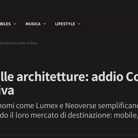
BILES
MUSICA
LIFESTYLE
 benvenuti Lumex e Niva
le architetture: addio C
iva
i nomi come Lumex e Neoverse semplifican
ndo il loro mercato di destinazione: mobile