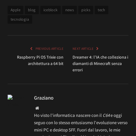
Apple
blog
iceblock
news
picks
tech
tecnologia
PREVIOUS ARTICLE
NEXT ARTICLE
Raspberry Pi OS Trixie con
Dreamer 4: l’IA che colleziona i
architettura a 64 bit
diamanti di Minecraft senza
errori
Graziano
Website
Ho visto l'informatica nascere con il
C64
e oggi
seguo con lo stesso entusiasmo l'evoluzione verso
mini PC e desktop SFF. Fuori dal lavoro, le mie