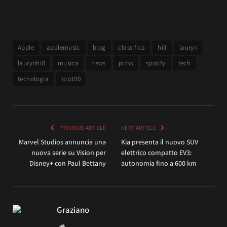
Apple
applemusic
blog
classifica
hill
lauryn
laurynhill
musica
news
picks
spotify
tech
tecnologia
top100
PREVIOUS ARTICLE
NEXT ARTICLE
Marvel Studios annuncia una
Kia presenta il nuovo SUV
nuova serie su Vision per
elettrico compatto EV3:
Disney+ con Paul Bettany
autonomia fino a 600 km
Graziano
Website