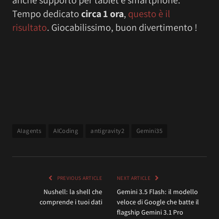
Tempo dedicato
circa 1 ora
,
questo è il
risultato
. Giocabilissimo, buon divertimento !
AIagents
AICoding
antigravity2
Gemini35
PREVIOUS ARTICLE
NEXT ARTICLE
Nushell: la shell che
Gemini 3.5 Flash: il modello
comprende i tuoi dati
veloce di Google che batte il
flagship Gemini 3.1 Pro