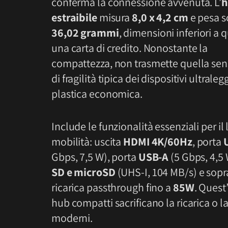
conferma la connessione avvenuta. L’
h
estraibile
misura
8,0 x 4,2 cm
e pesa s
36,02 grammi
, dimensioni inferiori a q
una carta di credito. Nonostante la
compattezza, non trasmette quella se
di fragilità tipica dei dispositivi ultraleg
plastica economica.
Include le funzionalità essenziali per il 
mobilità: uscita
HDMI 4K/60Hz
, porta
Gbps, 7,5 W), porta
USB-A
(5 Gbps, 4,5 
SD e microSD
(UHS-I, 104 MB/s) e sopr
ricarica passthrough fino a
85W
. Quest
hub compatti sacrificano la ricarica o la
moderni.