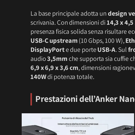
La base principale adotta un
design ve
scrivania. Con dimensioni di
14,3 x 4,5
presenza fisica solida senza risultare e
USB-C upstream
(10 Gbps, 100 W),
Eth
DisplayPort
e due porte
USB-A
. Sul
fr
audio
3,5mm
che supporta sia cuffie c
6,9 x 6,9 x 3,6 cm
, dimensioni ragionev
140W
di potenza totale.
Prestazioni dell’Anker Nan