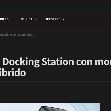
BILES
MUSICA
LIFESTYLE
movibile per lavoro ibrido
a Docking Station con mo
ibrido