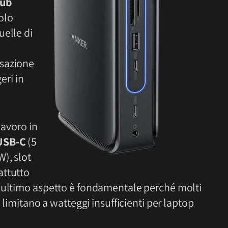
ub
olo
uelle di
nsazione
geri in
lavoro in
USB-C
(5
W), slot
attutto
’ultimo aspetto è fondamentale perché molti
 limitano a watteggi insufficienti per laptop