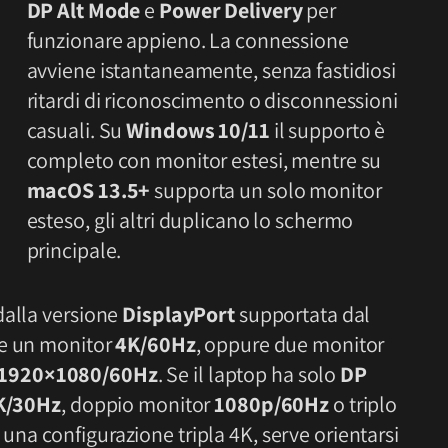
DP Alt Mode
e
Power Delivery
per
funzionare appieno. La connessione
avviene istantaneamente, senza fastidiosi
ritardi di riconoscimento o disconnessioni
casuali. Su
Windows 10/11
il supporto è
completo con monitor estesi, mentre su
macOS 13.5+
supporta un solo monitor
esteso, gli altri duplicano lo schermo
principale.
dalla versione
DisplayPort
supportata dal
re un monitor
4K/60Hz
, oppure due monitor
1920×1080/60Hz
. Se il laptop ha solo
DP
K/30Hz
, doppio monitor
1080p/60Hz
o triplo
r una configurazione tripla 4K, serve orientarsi