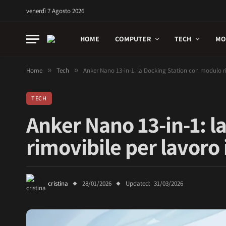
venerdì 7 Agosto 2026
HOME
COMPUTER
TECH
MO
Home
»
Tech
»
Anker Nano 13-in-1: la Docking Station con modulo ri
TECH
Anker Nano 13-in-1: l
rimovibile per lavoro 
cristina
28/01/2026
Updated:
31/03/2026