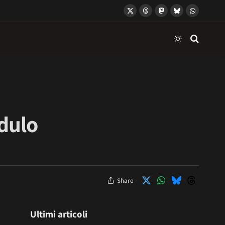
X
Threads
Mastodon
Bluesky
WhatsApp
(Twitter)
dulo
Share
Ultimi articoli