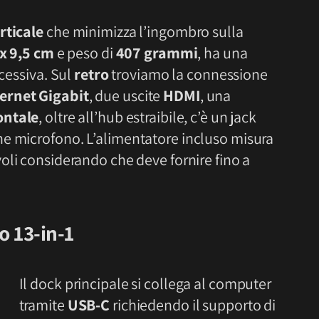
rticale
che minimizza l’ingombro sulla
 x 9,5 cm
e peso di
407 grammi
, ha una
ccessiva. Sul
retro
troviamo la connessione
ernet Gigabit
, due uscite
HDMI
, una
ontale
, oltre all’hub estraibile, c’è un jack
he microfono. L’alimentatore incluso misura
oli considerando che deve fornire fino a
o 13-in-1
Il dock principale si collega al computer
tramite
USB-C
richiedendo il supporto di