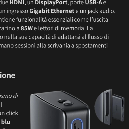
 due
HDMI
, un
DisplayPort
, porte
USB-A
e
 un ingresso
Gigabit Ethernet
e un jack audio.
tiene funzionalità essenziali come l’uscita
ca fino a
85W
e lettori di memoria. La
 nella sua capacità di adattarsi al flusso di
rnano sessioni alla scrivania a spostamenti
ione
smo di
l
un click
 blu