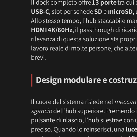
Il dock completo offre
13 porte
tra cui
USB-C
, slot per schede
SD
e
microSD
,
Allo stesso tempo, l’hub staccabile man
HDMI 4K/60Hz
, il passthrough di ricari
rilevanza di questa soluzione sta proprio
lavoro reale di molte persone, che alte
brevi.
Design modulare e costruz
Il cuore del sistema risiede nel
meccani
sgancio
dell’hub superiore. Premendo i
pulsante di rilascio, l’hub si estrae con 
preciso. Quando lo reinserisci, una
luce