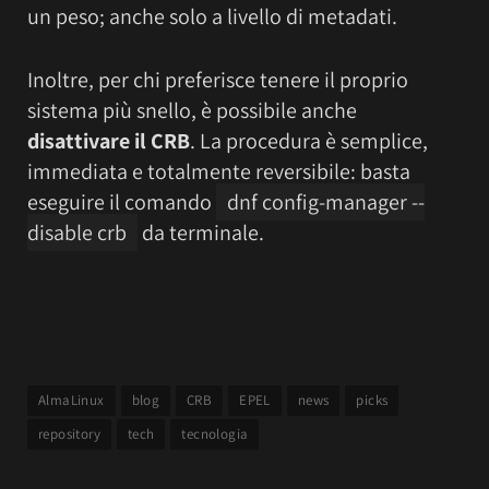
un peso; anche solo a livello di metadati.
Inoltre, per chi preferisce tenere il proprio
sistema più snello, è possibile anche
disattivare il CRB
. La procedura è semplice,
immediata e totalmente reversibile: basta
eseguire il comando
dnf config-manager --
disable crb
da terminale.
AlmaLinux
blog
CRB
EPEL
news
picks
repository
tech
tecnologia